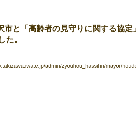
沢市と「高齢者の見守りに関する協定
した。
ty.takizawa.iwate.jp/admin/zyouhou_hassihn/mayor/houd