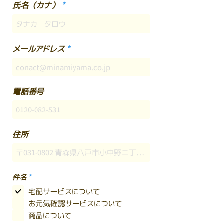
氏名（カナ）
メールアドレス
電話番号
住所
必
件名
*
須
項
宅配サービスについて
目
お元気確認サービスについて
商品について