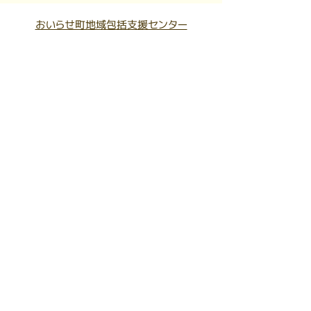
おいらせ町地域包括支援センター
六戸町地域包括支援センター
東北町地域包括支援センター
七戸町地域包括支援センター
三戸町地域包括支援センター
階上町地域包括支援センター
盛岡市保健福祉部地域福祉課